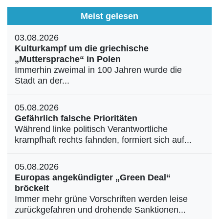
Aktuelle Ausgabe
Abonnenten-Login
Meist gelesen
Abonnent werden
Abo Prämien
03.08.2026
Archiv
Kulturkampf um die griechische
Mediadaten
„Muttersprache“ in Polen
Immerhin zweimal in 100 Jahren wurde die
Kontakt
Stadt an der...
Impressum
Datenschutz
05.08.2026
Gefährlich falsche Prioritäten
Während linke politisch Verantwortliche
krampfhaft rechts fahnden, formiert sich auf...
05.08.2026
Europas angekündigter „Green Deal“
bröckelt
Immer mehr grüne Vorschriften werden leise
zurückgefahren und drohende Sanktionen...