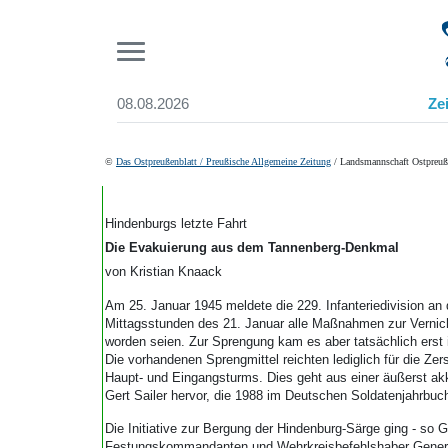
Pr
08.08.2026
Ze
Suchen und finden
Start
©
Das Ostpreußenblatt / Preußische Allgemeine Zeitung
/ Landsmannschaft Ostpreuße
Wer wir sind
Aktuelle Ausgabe
Abonnenten-Login
Hindenburgs letzte Fahrt
Abonnent werden
Die Evakuierung aus dem Tannenberg-Denkmal
Abo Prämien
von Kristian Knaack
Archiv
Am 25. Januar 1945 meldete die 229. Infanteriedivision an
Mediadaten
Mittagsstunden des 21. Januar alle Maßnahmen zur Vernic
worden seien. Zur Sprengung kam es aber tatsächlich erst
Die vorhandenen Sprengmittel reichten lediglich für die Ze
Haupt- und Eingangsturms. Dies geht aus einer äußerst ak
Gert Sailer hervor, die 1988 im Deutschen Soldatenjahrbuc
Die Initiative zur Bergung der Hindenburg-Särge ging - so 
Festungskommandanten und Wehrkreisbefehlshaber General