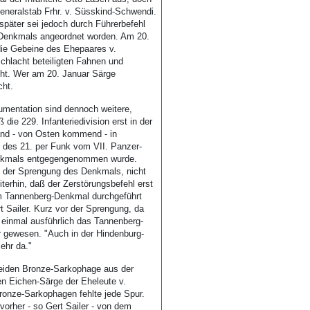
neralstab Frhr. v. Süsskind-Schwendi.
später sei jedoch durch Führerbefehl
-Denkmals angeordnet worden. Am 20.
die Gebeine des Ehepaares v.
hlacht beteiligten Fahnen und
cht. Wer am 20. Januar Särge
cht.
kumentation sind dennoch weitere,
die 229. Infanteriedivision erst in der
and - von Osten kommend - in
n des 21. per Funk vom VII. Panzer-
Denkmals entgegengenommen wurde.
mit der Sprengung des Denkmals, nicht
terhin, daß der Zerstörungsbefehl erst
m Tannenberg-Denkmal durchgeführt
t Sailer. Kurz vor der Sprengung, da
 einmal ausführlich das Tannenberg-
r gewesen. "Auch in der Hindenburg-
ehr da."
eiden Bronze-Sarkophage aus der
en Eichen-Särge der Eheleute v.
ronze-Sarkophagen fehlte jede Spur.
vorher - so Gert Sailer - von dem