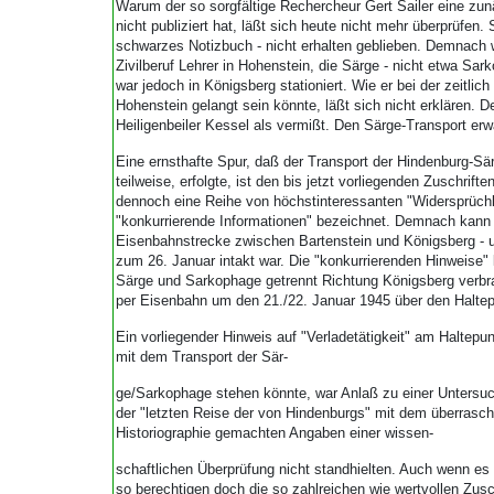
Warum der so sorgfältige Rechercheur Gert Sailer eine zun
nicht publiziert hat, läßt sich heute nicht mehr überprüfen. 
schwarzes Notizbuch - nicht erhalten geblieben. Demnach 
Zivilberuf Lehrer in Hohenstein, die Särge - nicht etwa Sar
war jedoch in Königsberg stationiert. Wie er bei der zeitli
Hohenstein gelangt sein könnte, läßt sich nicht erklären. 
Heiligenbeiler Kessel als vermißt. Den Särge-Transport erw
Eine ernsthafte Spur, daß der Transport der Hindenburg-S
teilweise, erfolgte, ist den bis jetzt vorliegenden Zuschrif
dennoch eine Reihe von höchstinteressanten "Widersprüchli
"konkurrierende Informationen" bezeichnet. Demnach kann 
Eisenbahnstrecke zwischen Bartenstein und Königsberg - 
zum 26. Januar intakt war. Die "konkurrierenden Hinweise"
Särge und Sarkophage getrennt Richtung Königsberg verbra
per Eisenbahn um den 21./22. Januar 1945 über den Halte
Ein vorliegender Hinweis auf "Verladetätigkeit" am Halt
mit dem Transport der Sär-
ge/Sarkophage stehen könnte, war Anlaß zu einer Untersuc
der "letzten Reise der von Hindenburgs" mit dem überrasch
Historiographie gemachten Angaben einer wissen-
schaftlichen Überprüfung nicht standhielten. Auch wenn es e
so berechtigen doch die so zahlreichen wie wertvollen Zusc