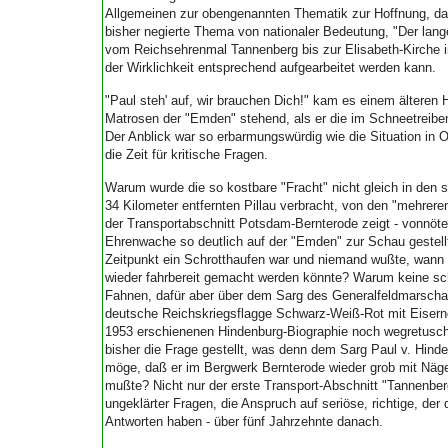
Allgemeinen zur obengenannten Thematik zur Hoffnung, da
bisher negierte Thema von nationaler Bedeutung, "Der lan
vom Reichsehrenmal Tannenberg bis zur Elisabeth-Kirche 
der Wirklichkeit entsprechend aufgearbeitet werden kann.
"Paul steh' auf, wir brauchen Dich!" kam es einem älteren 
Matrosen der "Emden" stehend, als er die im Schneetreib
Der Anblick war so erbarmungswürdig wie die Situation in 
die Zeit für kritische Fragen.
Warum wurde die so kostbare "Fracht" nicht gleich in den 
34 Kilometer entfernten Pillau verbracht, von den "mehrere
der Transportabschnitt Potsdam-Bernterode zeigt - vonnö
Ehrenwache so deutlich auf der "Emden" zur Schau gestel
Zeitpunkt ein Schrotthaufen war und niemand wußte, wann 
wieder fahrbereit gemacht werden könnte? Warum keine s
Fahnen, dafür aber über dem Sarg des Generalfeldmarschall
deutsche Reichskriegsflagge Schwarz-Weiß-Rot mit Eiserne
1953 erschienenen Hindenburg-Biographie noch wegretuschi
bisher die Frage gestellt, was denn dem Sarg Paul v. Hind
möge, daß er im Bergwerk Bernterode wieder grob mit N
mußte? Nicht nur der erste Transport-Abschnitt "Tannenber
ungeklärter Fragen, die Anspruch auf seriöse, richtige, der
Antworten haben - über fünf Jahrzehnte danach.