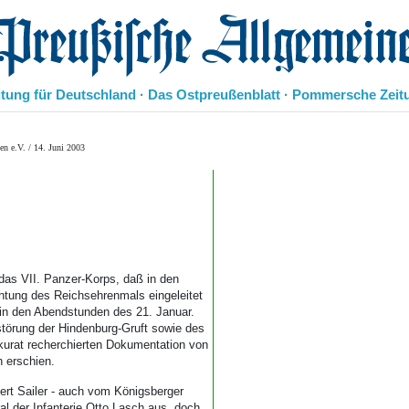
eußische Allgemeine Zeitung
itung für Deutschland · Das Ostpreußenblatt · Pommersche Zeit
Politik
n e.V. / 14. Juni 2003
Kultur
Wirtschaft
Panorama
Gesellschaft
Leben
Geschichte
 das VII. Panzer-Korps, daß in den
Ostpreußen
htung des Reichsehrenmals eingeleitet
Pommern
 in den Abendstunden des 21. Januar.
Berlin-Brandenburg
rstörung der Hindenburg-Gruft sowie des
Schlesien
kurat recherchierten Dokumentation von
h erschien.
Danzig und Westpreußen
Bücher
Gert Sailer - auch vom Königsberger
 der Infanterie Otto Lasch aus, doch