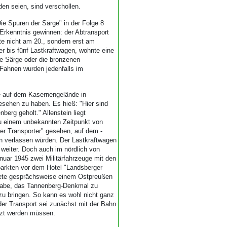
en seien, sind verschollen.
Die Spuren der Särge" in der Folge 8
 Erkenntnis gewinnen: der Abtransport
e nicht am 20., sondern erst am
r bis fünf Lastkraftwagen, wohnte eine
e Särge oder die bronzenen
 "Fahnen wurden jedenfalls im
ne auf dem Kasernengelände in
sehen zu haben. Es hieß: "Hier sind
berg geholt." Allenstein liegt
zu einem unbekannten Zeitpunkt von
ter Transporter" gesehen, auf dem -
en verlassen würden. Der Lastkraftwagen
 weiter. Doch auch im nördlich von
nuar 1945 zwei Militärfahrzeuge mit den
arkten vor dem Hotel "Landsberger
ete gesprächsweise einem Ostpreußen
 habe, das Tannenberg-Denkmal zu
u bringen. So kann es wohl nicht ganz
der Transport sei zunächst mit der Bahn
etzt werden müssen.