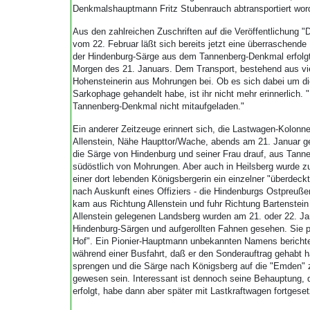
Denkmalshauptmann Fritz Stubenrauch abtransportiert word
Aus den zahlreichen Zuschriften auf die Veröffentlichung "
vom 22. Februar läßt sich bereits jetzt eine überraschende
der Hindenburg-Särge aus dem Tannenberg-Denkmal erfolgt
Morgen des 21. Januars. Dem Transport, bestehend aus vie
Hohensteinerin aus Mohrungen bei. Ob es sich dabei um di
Sarkophage gehandelt habe, ist ihr nicht mehr erinnerlich.
Tannenberg-Denkmal nicht mitaufgeladen."
Ein anderer Zeitzeuge erinnert sich, die Lastwagen-Kolon
Allenstein, Nähe Haupttor/Wache, abends am 21. Januar ge
die Särge von Hindenburg und seiner Frau drauf, aus Tannen
südöstlich von Mohrungen. Aber auch in Heilsberg wurde 
einer dort lebenden Königsbergerin ein einzelner "überdeck
nach Auskunft eines Offiziers - die Hindenburgs Ostpreuß
kam aus Richtung Allenstein und fuhr Richtung Bartenstein
Allenstein gelegenen Landsberg wurden am 21. oder 22. Ja
Hindenburg-Särgen und aufgerollten Fahnen gesehen. Sie p
Hof". Ein Pionier-Hauptmann unbekannten Namens bericht
während einer Busfahrt, daß er den Sonderauftrag gehabt
sprengen und die Särge nach Königsberg auf die "Emden" z
gewesen sein. Interessant ist dennoch seine Behauptung, 
erfolgt, habe dann aber später mit Lastkraftwagen fortges