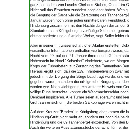
ganz besonders von Laschs Chef des Stabes, Oberst im Ge
Hitler soll das Ersuchen zunächst abgelehnt haben. Wenig 
die Bergung der Särge wie die Zerstörung des Tannenberg
Januar wurden noch ohne jeden unmittelbaren Feinddruck 
Hindenburg zusammen mit den Nachbildungen der an der Sc
Standarten nach Königsberg in vorläufige Sicherheit gebra
abtransportierte und auf welche Weise, sagt Sailer leider ni
Aber in seiner mit wissenschaftlicher Akribie erstellten Do
wesentliche Informationen enthalten wie beispielsweise, daß 
Nacht vom 20. auf den 21. Januar ihren neuen Gefechtsst
Hohenstein im Hotel "Kaiserhof" einrichtete, wo am Morge
Korps der Führerbefehl zur Zerstörung des Tannenberg-
Hieraus ergibt sich, daß die 229. Infanteriedivision zwar 
jedoch mit der Bergung der Särge beauftragt wurde, und wei
gegeben wurde, nachdem die erfolgreiche Bergung aus de
worden war. Noch wichtiger ist ein weiterer Hinweis von Ger
völlige Ruhe herrschte, konnte ein Wehrmachtssoldat noch
Denkmal inspizieren. Alle Türme seien ausgeräumt und lee
Gruft sah er sich um, die beiden Sarkophage waren nicht m
Auf dem Kreuzer "Emden" in Königsberg aber kamen die b
Hindenburg-Gruft nicht mehr an, sondern nur noch die beid
Hindenburg und die 69 Tannenberg-Feldzeichen. Von den B
Auch die weiteren Ausstattungsstücke der acht Türme, die 