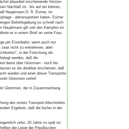
ächst plausibel erscheinende Version
Sein Nachlaß ist - bis auf ein kleines,
will Hauptmann D. R. Estner, im
kophage - abtransportiert haben. Estner
ch engen Befehlsgebung so schnell nach
Der Hauptmann gilt seit den Kämpfen im
ähnte er in einem Brief an seine Frau.
ärge per Eisenbahn, wenn auch nur
ten zwar nicht zu entnehmen, aber
chkeiten", in der Forschung als
belegt werden, daß die
und damit über Glommen - noch bis
 lassen es als denkbar erscheinen, daß
cht wurden und einer dieser Transporte
punkt Glommen verlief.
epunkt Glommen, der in Zusammenhang
hung des ersten Transport-Abschnittes
enden Ergebnis, daß die bisher in der
igentlich zehn, 20 Jahre zu spät ist,
hriften der Leser der Preußischen