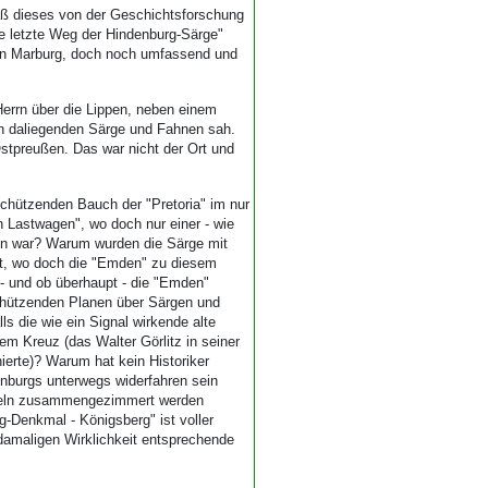
ß dieses von der Geschichtsforschung
ge letzte Weg der Hindenburg-Särge"
in Marburg, doch noch umfassend und
Herrn über die Lippen, neben einem
en daliegenden Särge und Fahnen sah.
Ostpreußen. Das war nicht der Ort und
schützenden Bauch der "Pretoria" im nur
n Lastwagen", wo doch nur einer - wie
ten war? Warum wurden die Särge mit
lt, wo doch die "Emden" zu diesem
- und ob überhaupt - die "Emden"
chützenden Planen über Särgen und
s die wie ein Signal wirkende alte
m Kreuz (das Walter Görlitz in seiner
erte)? Warum hat kein Historiker
enburgs unterwegs widerfahren sein
ägeln zusammengezimmert werden
g-Denkmal - Königsberg" ist voller
 damaligen Wirklichkeit entsprechende